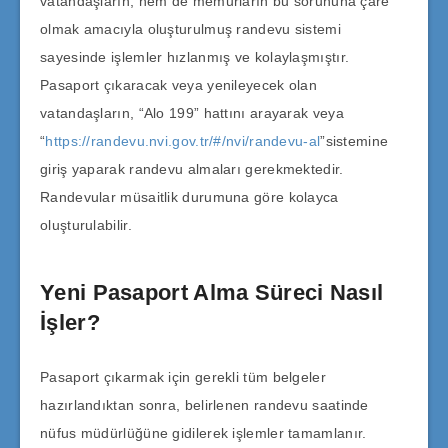
vatandaşların, hem de memurların bu sorununa çare
olmak amacıyla oluşturulmuş randevu sistemi
sayesinde işlemler hızlanmış ve kolaylaşmıştır.
Pasaport çıkaracak veya yenileyecek olan
vatandaşların, “Alo 199” hattını arayarak veya
“
https://randevu.nvi.gov.tr/#/nvi/randevu-al
”sistemine
giriş yaparak randevu almaları gerekmektedir.
Randevular müsaitlik durumuna göre kolayca
oluşturulabilir.
Yeni Pasaport Alma Süreci Nasıl
İşler?
Pasaport çıkarmak için gerekli tüm belgeler
hazırlandıktan sonra, belirlenen randevu saatinde
nüfus müdürlüğüne gidilerek işlemler tamamlanır.