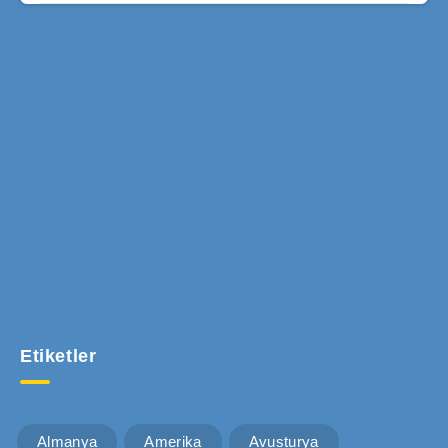
Takip Et İş Fırsatları Yurtdışında Çalışmak
Son içerikleri doğrudan e-posta adresinizde görün.
Etiketler
Almanya
Amerika
Avusturya